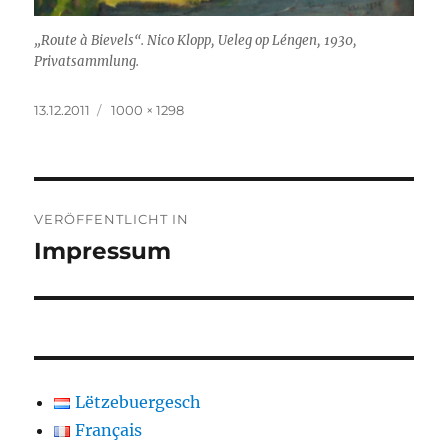
„Route à Bievels“. Nico Klopp, Ueleg op Léngen, 1930,
Privatsammlung.
Veröffentlicht
Originalgröße
13.12.2011
1000 × 1298
am
Beitragsnavigation
VERÖFFENTLICHT IN
Impressum
Lëtzebuergesch
Français