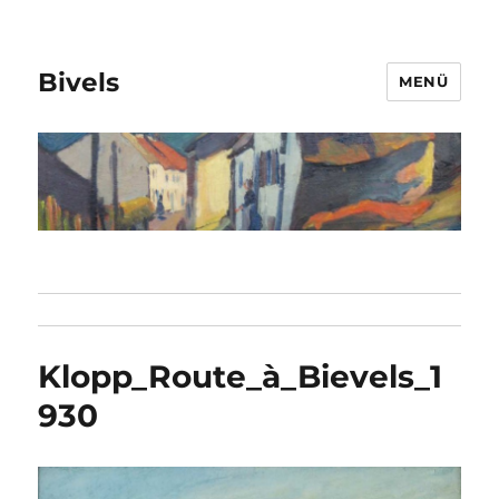
Bivels
MENÜ
Klopp_Route_à_Bievels_1
930